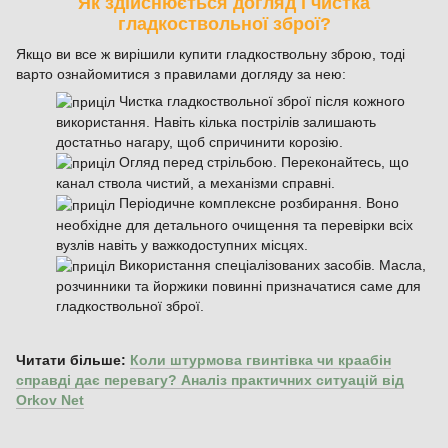
Як здійснюється догляд і чистка
гладкоствольної зброї?
Якщо ви все ж вирішили купити гладкоствольну зброю, тоді
варто ознайомитися з правилами догляду за нею:
Чистка гладкоствольної зброї після кожного
використання. Навіть кілька пострілів залишають
достатньо нагару, щоб спричинити корозію.
Огляд перед стрільбою. Переконайтесь, що
канал ствола чистий, а механізми справні.
Періодичне комплексне розбирання. Воно
необхідне для детального очищення та перевірки всіх
вузлів навіть у важкодоступних місцях.
Використання спеціалізованих засобів. Масла,
розчинники та йоржики повинні призначатися саме для
гладкоствольної зброї.
Читати більше:
Коли штурмова гвинтівка чи краабін
справді дає перевагу? Аналіз практичних ситуацій від
Orkov Net