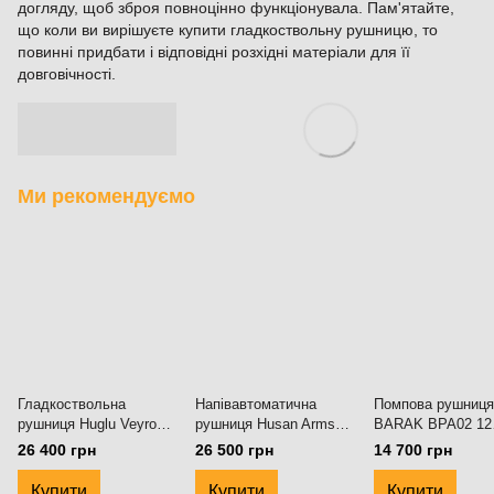
догляду, щоб зброя повноцінно функціонувала. Пам'ятайте,
що коли ви вирішуєте купити гладкоствольну рушницю, то
повинні придбати і відповідні розхідні матеріали для її
довговічності.
Ми рекомендуємо
Гладкоствольна
Напівавтоматична
Помпова рушниця
рушниця Huglu Veyron
рушниця Husan Arms
BARAK BPA02 12
Camo Mossy Oak
MKA-1919 АР, 12
калібру зі стволо
26 400 грн
26 500 грн
14 700 грн
Synthetic 12/76 см
калібру, ствол 50 см.
дюймів. Desert Sa
Mossy Oak
Чорний
Black
Купити
Купити
Купити