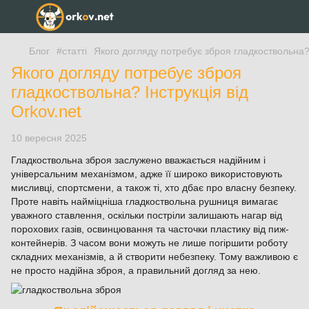
Блог
#cтатті
Якого догляду потребує зброя гладкоствольна? 
Якого догляду потребує зброя
гладкоствольна? Інструкція від
Orkov.net
10 вересня 2025
Гладкоствольна зброя заслужено вважається надійним і
універсальним механізмом, адже її широко використовують
мисливці, спортсмени, а також ті, хто дбає про власну безпеку.
Проте навіть найміцніша гладкоствольна рушниця вимагає
уважного ставлення, оскільки постріли залишають нагар від
порохових газів, освинцювання та часточки пластику від пиж-
контейнерів. З часом вони можуть не лише погіршити роботу
складних механізмів, а й створити небезпеку. Тому важливою є
не просто надійна зброя, а правильний догляд за нею.