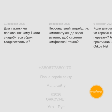
11 вересня 2025
10 вересня 2025
9 вересня 202
Для тактики чи
Персональний апгрейд: які
Коли штурмо
полювання: кому і коли
комплектуючі до зброї
чи карабін 
знадобиться зброя
змінити, щоб стріляти
перевагу? А
гладкоствольна?
комфортно і точно?
практичних 
Orkov Net
+380677880170
Повна версія сайту
Мапа сайту
ОНЛАЙН ЧАТ
©2026
ORKOV.NET
Укр
Рус