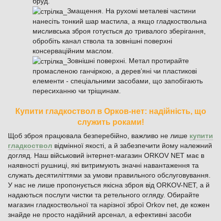
бруд.
Змащення. На рухомі металеві частини
нанесіть тонкий шар мастила, а якщо гладкоствольна
мисливська зброя готується до тривалого зберігання,
обробіть канал ствола та зовнішні поверхні
консерваційним маслом.
Зовнішні поверхні. Метал протирайте
промасленою ганчіркою, а дерев’яні чи пластикові
елементи - спеціальними засобами, що запобігають
пересиханню чи тріщинам.
Купити гладкоствол в Орков-нет: надійність, що
служить роками!
Щоб зброя працювала безперебійно, важливо не лише
купити
гладкоствол
відмінної якості, а й забезпечити йому належний
догляд. Наш військовий інтернет-магазин ORKOV NET має в
наявності рушниці, які витримують значні навантаження та
служать десятиліттями за умови правильного обслуговування.
У нас не лише пропонується якісна зброя від ORKOV-NET, а й
надаються послуги чистки та ретельного огляду. Обирайте
магазин гладкоствольної та нарізної зброї Orkov net, де кожен
знайде не просто надійний арсенал, а ефективні засоби