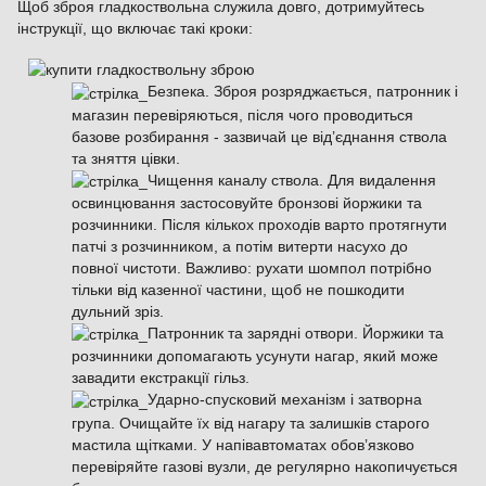
Щоб зброя гладкоствольна служила довго, дотримуйтесь
інструкції, що включає такі кроки:
Безпека. Зброя розряджається, патронник і
магазин перевіряються, після чого проводиться
базове розбирання - зазвичай це від’єднання ствола
та зняття цівки.
Чищення каналу ствола. Для видалення
освинцювання застосовуйте бронзові йоржики та
розчинники. Після кількох проходів варто протягнути
патчі з розчинником, а потім витерти насухо до
повної чистоти. Важливо: рухати шомпол потрібно
тільки від казенної частини, щоб не пошкодити
дульний зріз.
Патронник та зарядні отвори. Йоржики та
розчинники допомагають усунути нагар, який може
завадити екстракції гільз.
Ударно-спусковий механізм і затворна
група. Очищайте їх від нагару та залишків старого
мастила щітками. У напівавтоматах обов’язково
перевіряйте газові вузли, де регулярно накопичується