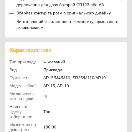
деренчання для двох батарей CR123 або AA
Зберігає контур та розмір оригінального дизайну
Виготовлений із полімерного композиту, армованого
скловолокном.
Характеристики
Тип прикладу
Фіксований
Вид
Приклади
Сумісність
AR15/M4/M16, SR25/M110/AR10
Модель зброї
AR-15, AR-10
Можвливість
Ні
заміни щоки
Наявність
відсіку
Так
заберігання
Максимальна
180.00
дліна (см)