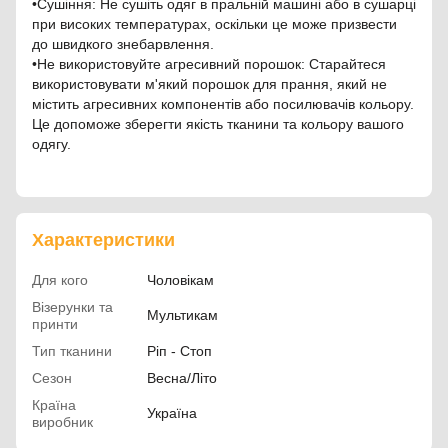
•Сушіння: Не сушіть одяг в пральній машині або в сушарці
при високих температурах, оскільки це може призвести
до швидкого знебарвлення.
•Не використовуйте агресивний порошок: Старайтеся
використовувати м'який порошок для прання, який не
містить агресивних компонентів або посилювачів кольору.
Це допоможе зберегти якість тканини та кольору вашого
одягу.
Характеристики
Для кого
Чоловікам
Візерунки та
Мультикам
принти
Тип тканини
Ріп - Стоп
Сезон
Весна/Літо
Країна
Україна
виробник