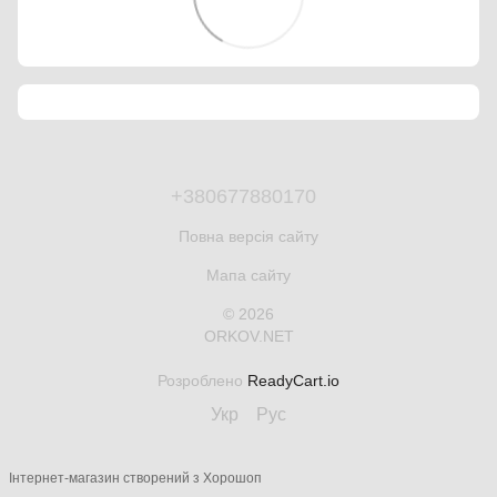
+380677880170
Повна версія сайту
Мапа сайту
© 2026
ORKOV.NET
Розроблено
ReadyCart.io
Укр
Рус
Інтернет-магазин створений з Хорошоп