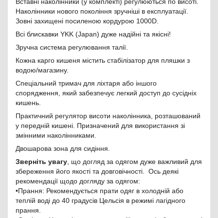
Вставні наколінники (у комплекті) регулюються по висоті.
Наколінники нового покоління зручніші в експлуатації.
Зовні захищені посиленою кордурою 1000D.
Всі блискавки YKK (Japan) дуже надійні та якісні!
Зручна система регулювання талії.
Кожна карго кишеня містить стабілізатор для пляшки з
водою/магазину.
Спеціальний тримач для ліхтаря або іншого
спорядження, який забезпечує легкий доступ до сусідніх
кишень.
Практичний регулятор висоти наколінника, розташований
у передній кишені. Призначений для використання зі
змінними наколінниками.
Двошарова зона для сидіння.
Зверніть увагу
, що догляд за одягом дуже важливий для
збереження його якості та довговічності. Ось деякі
рекомендації щодо догляду за одягом:
•Прання: Рекомендується прати одяг в холодній або
теплій воді до 40 градусів Цельсія в режимі лагідного
прання.