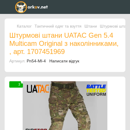
Каталог
Тактичний одяг та взуття
Штани
Штурмові штани
Штурмові штани UATAC Gen 5.4
Multicam Original з наколінниками,
, арт. 1707451969
Артикул:
Pn54-Ml-4
Написати відгук
3