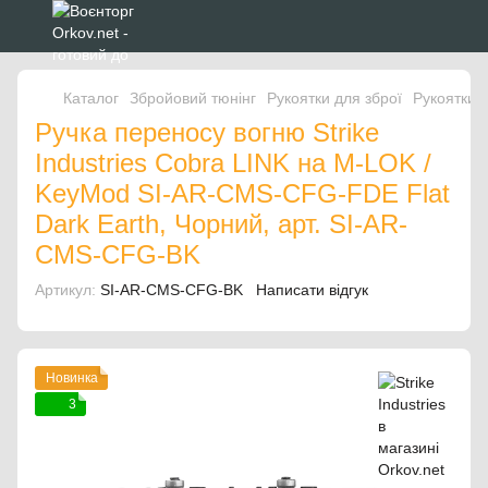
Каталог
Збройовий тюнінг
Рукоятки для зброї
Рукоятки д
Ручка переносу вогню Strike
Industries Cobra LINK на M-LOK /
KeyMod SI-AR-CMS-CFG-FDE Flat
Dark Earth, Чорний, арт. SI-AR-
CMS-CFG-BK
Артикул:
SI-AR-CMS-CFG-BK
Написати відгук
Новинка
3