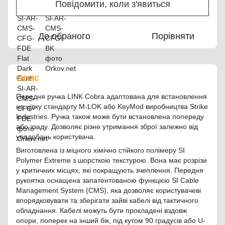
Повідомити, коли з'явиться
До обраного
Порівняти
Опис
Передня ручка LINK Cobra адаптована для встановлення
на цівку стандарту M-LOK або KeyMod виробництва Strike
Industries. Ручка також може бути встановлена ​​попереду
або ззаду. Дозволяє різне утримання зброї залежно від
уподобань користувача.
Виготовлена із міцного хімічно стійкого полімеру SI
Polymer Extreme з шорсткою текстурою. Вона має розрізи
у критичних місцях, які покращують зчеплення. Передня
рукоятка оснащена запатентованою функцією SI Cable
Management System (CMS), яка дозволяє користувачеві
впорядковувати та зберігати зайві кабелі від тактичного
обладнання. Кабелі можуть бути прокладені вздовж
опори, поперек на інший бік, під кутом 90 градусів або U-