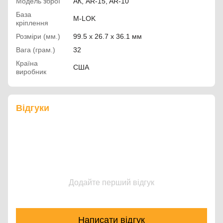
Модель зброї
АК, AR-15, AR-10
База
M-LOK
кріплення
Розміри (мм.)
99.5 x 26.7 x 36.1 мм
Вага (грам.)
32
Країна
США
виробник
Відгуки
Додайте перший відгук
Написати відгук