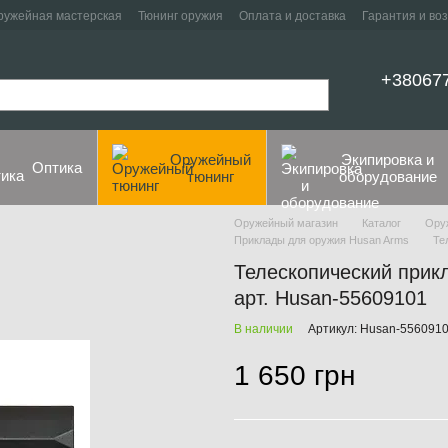
ружейная мастерская
Тюнинг оружия
Оплата и доставка
Гарантия и во
+38067
Оружейный
Экипировка и
Оптика
тюнинг
оборудование
Оружейный магазин
Каталог
Ору
Приклады для оружия Husan Arms
Те
Телескопический прик
арт. Husan-55609101
В наличии
Артикул: Husan-556091
1 650 грн