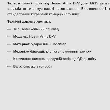
Телескопічний приклад Husan Arms DP7 для AR15
забезп
стрільби та витримує високі навантаження. Виготовлений із 
стандартними буферами комерційного типу.
Технічні характеристики:
Тип:
телескопічний приклад
Модель:
Husan Arms DP7
Матеріал:
ударостійкий полімер
Механізм фіксації:
кнопка з пружинним замком
Кріплення ременя:
присутній отвір під QD-антабку
Вага:
близько 270–300 г