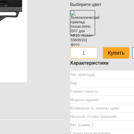
Выберите цвет
Купить
Характеристики
Тип приклада
Вид
Совместимость
Модель оружия
Возможность замены щеки
Наличие отсека хранения
Вес (грамм.)
Страна производитель