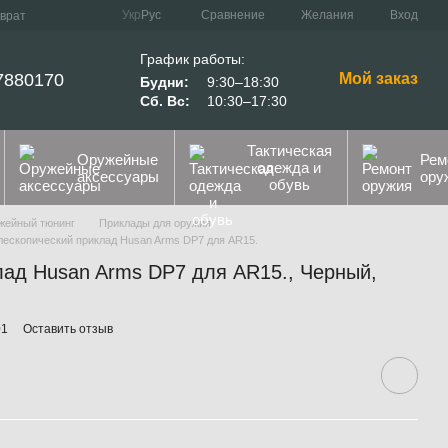
Сравнение
Укр
Рус
Желания
Вход
зврат
График работы:
7880170
Мой заказ
Будни:
9:30–18:30
Сб. Вс:
10:30–17:30
Тактическая
Оружейные
Рем
одежда и
аксессуары
ору
обувь
жейный тюнинг
Приклады для оружия
лескопический приклад Husan Arms DP7 для AR15.
лад Husan Arms DP7 для AR15., Черный,
01
Оставить отзыв