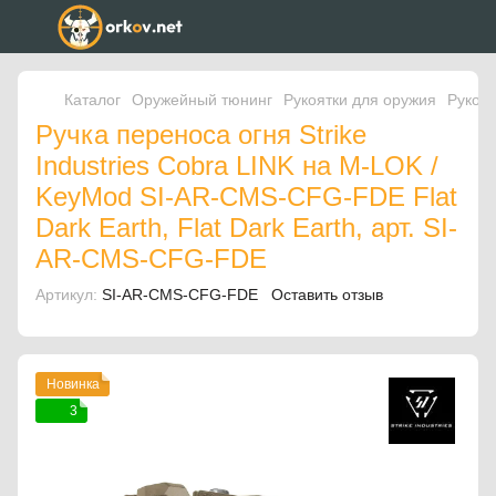
Каталог
Оружейный тюнинг
Рукоятки для оружия
Рукоят
Ручка переноса огня Strike
Industries Cobra LINK на M-LOK /
KeyMod SI-AR-CMS-CFG-FDE Flat
Dark Earth, Flat Dark Earth, арт. SI-
AR-CMS-CFG-FDE
Артикул:
SI-AR-CMS-CFG-FDE
Оставить отзыв
Новинка
3