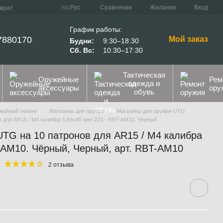
Сравнение
Укр
Рус
Желания
Вход
зврат
График работы:
7880170
Мой заказ
Будни:
9:30–18:30
Сб. Вс:
10:30–17:30
Тактическая
Оружейные
Рем
одежда и
аксессуары
ору
обувь
жейный тюнинг
Магазины для оружия
Магазины для оружия UTG
для AR15 / M4 калибра 5.56x45 мм/.223 - RBT-AM10. Чёрный
TG на 10 патронов для AR15 / M4 калибра
T-AM10. Чёрный, Черный, арт. RBT-AM10
2 отзыва