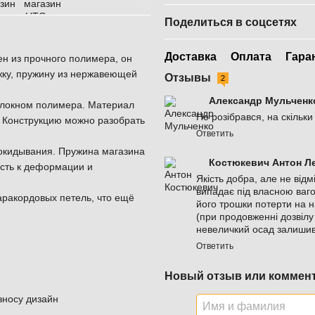
Поделиться в соцсетях
Доставка
Оплата
Гара
ен из прочного полимера, он
жку, пружину из нержавеющей
Отзывы
2
Александр Мульчен
волокном полимера. Материал
Не розібрався, на скільк
. Конструкцию можно разобрать
Ответить
рокидывания. Пружина магазина
Костюкевич Антон Л
сть к деформации и
Якість добра, але не відм
випадає під власною ваг
аракордовых петель, что ещё
його трошки потерти на н
(при продовженні дозвілу 
невеличкий осад залишив
Ответить
Новый отзыв или коммен
зносу дизайн