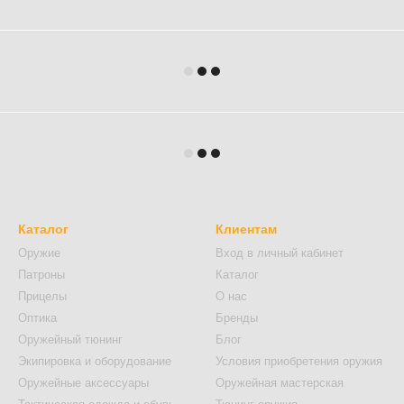
Каталог
Клиентам
Оружие
Вход в личный кабинет
Патроны
Каталог
Прицелы
О нас
Оптика
Бренды
Оружейный тюнинг
Блог
Экипировка и оборудование
Условия приобретения оружия
Оружейные аксессуары
Оружейная мастерская