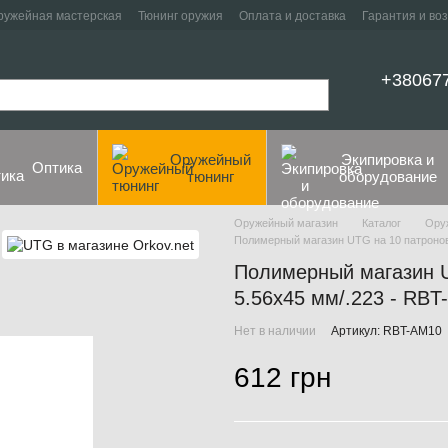
ружейная мастерская
Тюнинг оружия
Оплата и доставка
Гарантия и во
+38067
Оружейный
Экипировка и
Оптика
тюнинг
оборудование
Оружейный магазин
Каталог
Ору
Полимерный магазин UTG на 10 патронов 
Полимерный магазин U
5.56x45 мм/.223 - RB
Нет в наличии
Артикул: RBT-AM10
612 грн