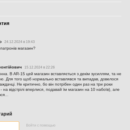
нтия
ко
24.12.2024 в 19:43
и патронів магазин?
еонтійович
15.12.2024 в 22:26
інна. В AR-15 цей магазин вставляється з декім зусиллям, та не
ою. Для того щоб нормально вставлявся та випадав, довелося
аждачці. Не критично, бо він потрібен один раз на три роки
- на відстрілі вперлися, подавай їм магазин на 10 набоїв), але
ся...
тарий
Войти с помощью