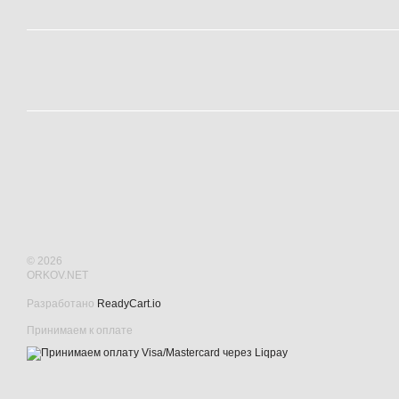
© 2026
ORKOV.NET
Разработано
ReadyCart.io
Принимаем к оплате