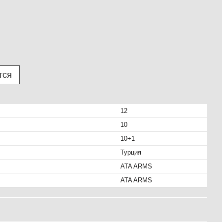
тся
12
10
10+1
Турция
ATA ARMS
ATA ARMS