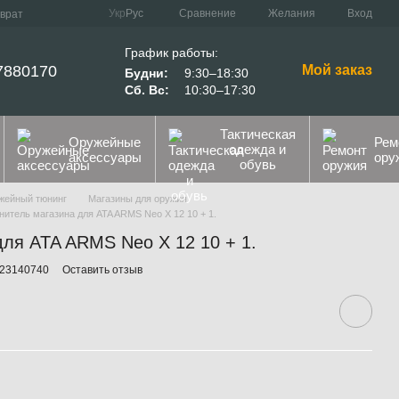
Сравнение
Укр
Рус
Желания
Вход
зврат
График работы:
7880170
Мой заказ
Будни:
9:30–18:30
Сб. Вс:
10:30–17:30
Тактическая
Оружейные
Рем
одежда и
аксессуары
ору
обувь
жейный тюнинг
Магазины для оружия
нитель магазина для ATA ARMS Neo Х 12 10 + 1.
для ATA ARMS Neo Х 12 10 + 1.
-23140740
Оставить отзыв