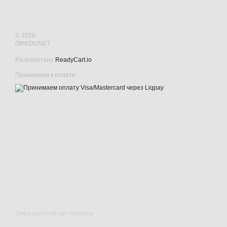
© 2026
ORKOV.NET
Разработано
ReadyCart.io
Принимаем к оплате
Online store built with Horoshop