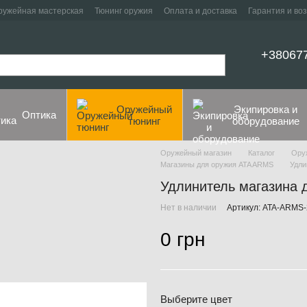
ружейная мастерская
Тюнинг оружия
Оплата и доставка
Гарантия и во
+38067
Оружейный
Экипировка и
Оптика
тюнинг
оборудование
Оружейный магазин
Каталог
Ору
Магазины для оружия ATA ARMS
Удли
Удлинитель магазина 
Нет в наличии
Артикул: ATA-ARMS
0 грн
Выберите цвет