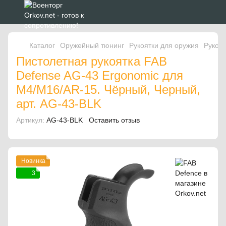
Каталог
Оружейный тюнинг
Рукоятки для оружия
Рукоят
Пистолетная рукоятка FAB
Defense AG-43 Ergonomic для
M4/M16/AR-15. Чёрный, Черный,
арт. AG-43-BLK
Артикул:
AG-43-BLK
Оставить отзыв
Новинка
3