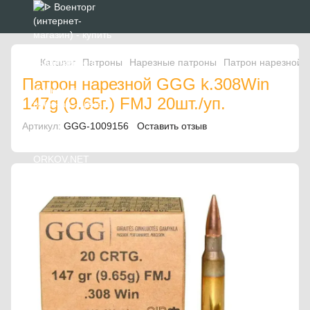
Каталог
Патроны
Нарезные патроны
Патрон нарезной G
Патрон нарезной GGG k.308Win
147g (9.65г.) FMJ 20шт./уп.
Артикул:
GGG-1009156
Оставить отзыв