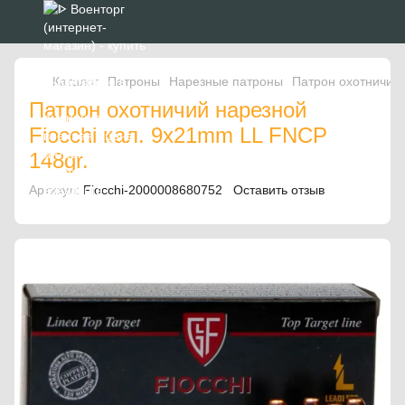
Каталог
Патроны
Нарезные патроны
Патрон охотничий 
Патрон охотничий нарезной
Fiocchi кал. 9x21mm LL FNCP
148gr.
Артикул:
Fiocchi-2000008680752
Оставить отзыв