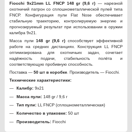
Fiocchi 9x21mm LL FNCP 148 gr (9,6 г)
— нарезной
охотничий патрон со сплошнометаллической пулей типа
FNCP. Конфигурация пули Flat Nose обеспечивает
стабильную траекторию, контролируемую энергию и
прогнозируемый результат при использовании в оружии
калибра 9x21.
Масса пули
148 gr (9,6 г)
способствует эффективной
работе на средних дистанциях. Конструкция LL FNCP
оптимизирована для охотничьих задач, сочетает
надёжность подачи, стабильность полёта и
соответствующую пробивную способность.
Поставка —
50 шт в коробке
. Производитель — Fiocchi.
Технические характеристики:
Калибр:
9x21
Масса пули:
148 gr / 9,6 г
Тип пули:
LL FNCP (сплошнометаллическая)
Количество в упаковке:
50 шт
Производитель:
Fiocchi