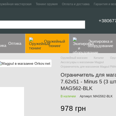
ружейная мастерская
Тюнинг оружия
Оплата и доставка
Гарантия и во
+38067
Оружейный
Экипировка и
Оптика
тюнинг
оборудование
Оружейный магазин
Каталог
Ору
Акссесуары к магазинам Magpul
Ограничитель для магазинов Magpul PMA
Ограничитель для ма
7.62x51 - Minus 5 (3 
MAG562-BLK
В наличии
Артикул: MAG562-BLK
978 грн