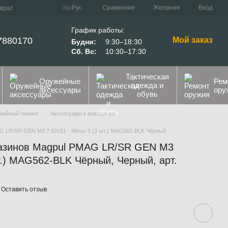
Сравнение
Укр
Рус
Желания
Вход
зврат
График работы:
7880170
Мой заказ
Будни:
9:30–18:30
Сб. Вс:
10:30–17:30
Тактическая
Оружейные
Рем
одежда и
аксессуары
ору
обувь
жейный тюнинг
Акссесуары к магазинам
G LR/SR GEN M3 7.62x51 - Minus 5 (3 шт.) MAG562-BLK Чёрный
газинов Magpul PMAG LR/SR GEN M3
шт.) MAG562-BLK Чёрный, Черный, арт.
Оставить отзыв