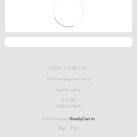
+380677880170
Полная версия сайта
Карта сайта
© 2026
ORKOV.NET
Разработано
ReadyCart.io
Укр
Рус