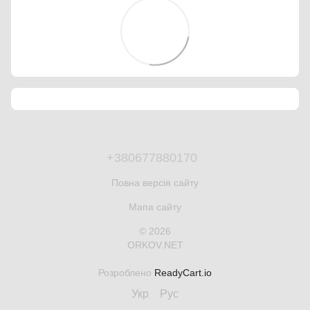
+380677880170
Повна версія сайту
Мапа сайту
© 2026
ORKOV.NET
Розроблено
ReadyCart.io
Укр
Рус