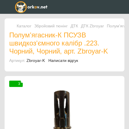
Каталог
Збройовий тюнінг
ДТК
ДТК Zbroyar
Полум'ягас
Полум'ягасник-К ПСУЗВ
швидкоз'ємного калібр .223.
Чорний, Чорний, арт. Zbroyar-K
Артикул:
Zbroyar-K
Написати відгук
3