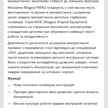
використання і виняткової стійкості до зовнішніх факторів.
Магазини Magpul PMAG поєднують у собі високу якість
виготовлення та зручність використання з розумною
ціною завдяки використанню ретельно підібраних
полімерів. Серія MOE (Magpul Original Equipment)
спрямована на створення економічної альтернативи
стандартним деталям при збереженні найвищої якості
роботи та продуктивності.
Довговічність досягається за рахунок використання
пружини з нержавіючої сталі відповідно до специфікації
USGI, додатково захищеної від окислення, штовхача
проти нахилу та рівномірно вигнутої внутрішньої системи.
Вікно з покриттям антивідблиску дозволяє швидко і точно
оцінити кількість боєприпасів, що залишилися в магазині,
завдяки маркуванню на штовхачі і корпусі.
Функції:
Нова посилена полімерна конструкція
Прозоре двостороннє вікно дозволяє оцінити кількість
боєприпасів.
Висока культура роботи завдяки внутрішній геометрії