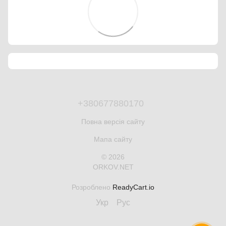
+380677880170
Повна версія сайту
Мапа сайту
© 2026
ORKOV.NET
Розроблено
ReadyCart.io
Укр
Рус