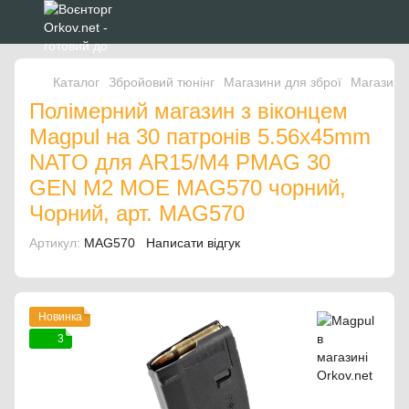
Каталог
Збройовий тюнінг
Магазини для зброї
Магазини
Полімерний магазин з віконцем
Magpul на 30 патронів 5.56x45mm
NATO для AR15/M4 PMAG 30
GEN M2 MOE MAG570 чорний,
Чорний, арт. MAG570
Артикул:
MAG570
Написати відгук
Новинка
3