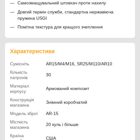
Самозмащувальний штовхач проти нахилу
Довгий термін служби, стандартна нержавіюча
пружина USGI
Помітна текстура для кращого зчеплення
Характеристики
Сумісніть
AR15/M4/M16, SR25/M110/AR10
Кількість
30
патронів
Матеріал
Армований композит
корпусу
Конструкція
Знімний коробчатий
магазина
Модель зброї
AR-15
Місткість
20 куль і більше
магазина
Країна
США