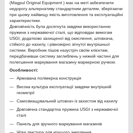
(Magpul Original Equipment ) має на меті забезпечити
недорогу альтернативу стандартним деталям, зберігаючи
при цьому найвищу якість виготовлення та експлуатаційні
характеристики.
Довговічність була досягнута завдяки використанню
пружини з нержавіючої сталі, що відповідає вимогам
USGI, додатково захищеної від окислення, штовхача,
стійкого до нахилу, і рівномірно зігнутої внутрішньої
системи. Виробник пішов назустріч своїм клієнтам,
передбачивши систему заглиблень у нижній частині для
полегшення маркування магазину маркерною ручкою.
Особливості:
Армована полімерна конструкція
Висока культура експлуатації завдяки внутрішній
геометрії
Самозмащувальний штовхач із захистом від нахилу
Довговічна стандартна пружина USGI з нержавіючої
сталі
Панель для зручного маркування магазинів
Чітка текстура для кращого зчеплення