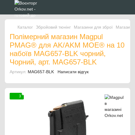
Каталог
Збройовий тюнінг
Магазини для зброї
Магазини
Полімерний магазин Magpul
PMAG® для AK/AKM MOE® на 10
набоїв MAG657-BLK чорний,
Чорний, арт. MAG657-BLK
Артикул:
MAG657-BLK
Написати відгук
3