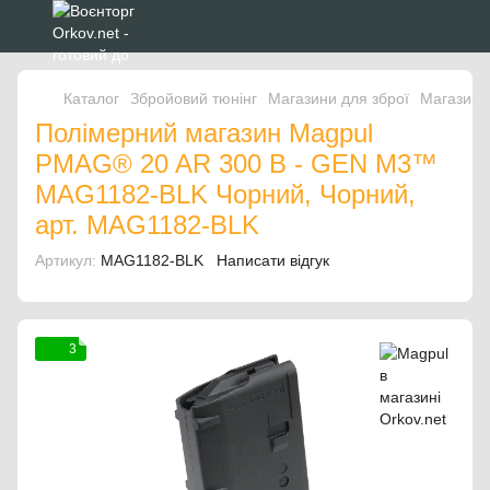
Каталог
Збройовий тюнінг
Магазини для зброї
Магазини
Полімерний магазин Magpul
PMAG® 20 AR 300 B - GEN M3™
MAG1182-BLK Чорний, Чорний,
арт. MAG1182-BLK
Артикул:
MAG1182-BLK
Написати відгук
3