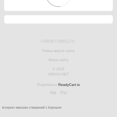
+380677880170
Повна версія сайту
Мапа сайту
© 2026
ORKOV.NET
Розроблено
ReadyCart.io
Укр
Рус
Інтернет-магазин створений з Хорошоп