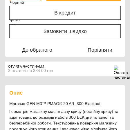
В кредит
Замовити швидко
До обраного
Порівняти
ОПЛАТА ЧАСТИНАМИ
3 платежі по 384.00 грн
Опис
Магазин GEN M3™ PMAG® 20 AR .300 Blackout.
Геометрія магазину має плавну криву (постійну криву) та
адаптована до розмірів набоїв 300 BLK для плавної та
безперебійної роботи. Текстурована поверхня магазину
полегшує його утримання і водночас чітко відрізняє його