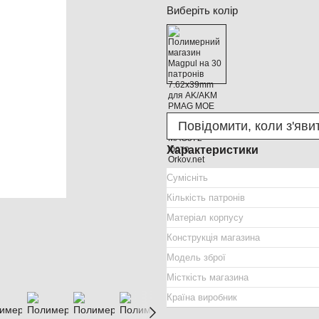
Виберіть колір
Повідомити, коли з'яви
Характеристики
Сумісніть
Кількість патронів
Матеріал корпусу
Конструкція магазина
Модель зброї
Місткість магазина
Країна виробник