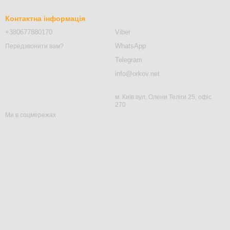
Контактна інформація
+380677880170
Viber
WhatsApp
Передзвонити вам?
Telegram
info@orkov.net
м. Київ вул. Олени Теліги 25, офіс
270
Ми в соцмережах