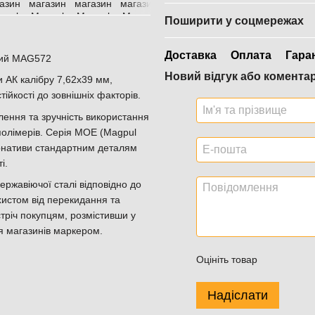
Поширити у соцмережах
Доставка
Оплата
Гара
ний MAG572
Новий відгук або комента
 АК калібру 7,62x39 мм,
ійкості до зовнішніх факторів.
лення та зручність використання
полімерів. Серія MOE (Magpul
ернативи стандартним деталям
і.
ержавіючої сталі відповідно до
хистом від перекидання та
стріч покупцям, розмістивши у
я магазинів маркером.
Оцініть товар
Надіслати