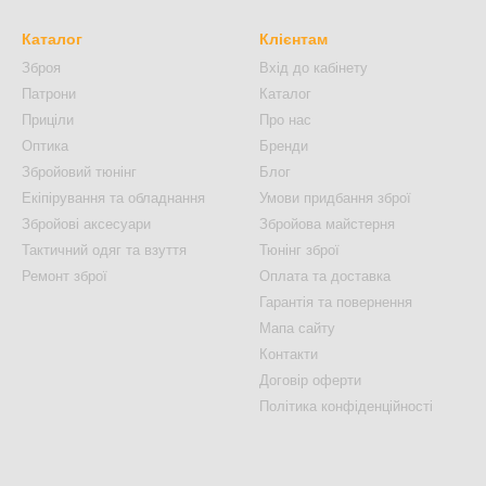
Каталог
Клієнтам
Зброя
Вхід до кабінету
Патрони
Каталог
Приціли
Про нас
Оптика
Бренди
Збройовий тюнінг
Блог
Екіпірування та обладнання
Умови придбання зброї
Збройові аксесуари
Збройова майстерня
Тактичний одяг та взуття
Тюнінг зброї
Ремонт зброї
Оплата та доставка
Гарантія та повернення
Мапа сайту
Контакти
Договір оферти
Політика конфіденційності