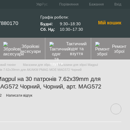
Порівняння
Укр
Рус
Бажання
Вхід
Графік роботи:
7880170
Мій кошик
Будні:
9:30–18:30
Сб. Нд:
10:30–17:30
Тактичний
Збройові
Ремонт
одяг та
аксесуари
зброї
взуття
вий тюнінг
Магазини для зброї
Магазини для зброї Magpul
онів 7.62x39mm для AK/AKM PMAG MOE MAG572 Чорний
agpul на 30 патронів 7.62x39mm для
572 Чорний, Чорний, арт. MAG572
2
Написати відгук