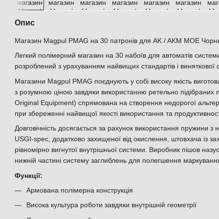
Опис
Магазин Magpul PMAG на 30 патронів для AK / AKM MOE Чор
Легкий полімерний магазин на 30 набоїв для автоматів системи
розроблений з урахуванням найвищих стандартів і виняткової ст
Магазини Magpul PMAG поєднують у собі високу якість виготов
з розумною ціною завдяки використанню ретельно підібраних 
Original Equipment) спрямована на створення недорогої альт
при збереженні найвищої якості використання та продуктивност
Довговічність досягається за рахунок використання пружини з н
USGI-spec, додатково захищеної від окислення, штовхача із за
рівномірно вигнутої внутрішньої системи. Виробник пішов назу
нижній частині систему заглиблень для полегшення маркуванн
Функції:
Армована полімерна конструкція
Висока культура роботи завдяки внутрішній геометрії