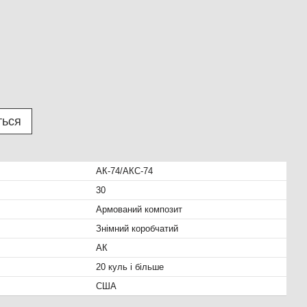
ться
АК-74/АКС-74
30
Армований композит
Знімний коробчатий
АК
20 куль і більше
США