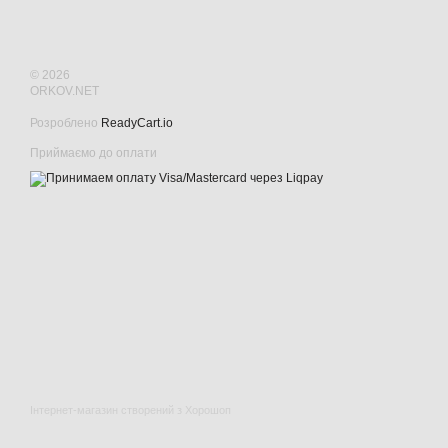
© 2026
ORKOV.NET
Розроблено
ReadyCart.io
Приймаємо до оплати
Інтернет-магазин створений з Хорошоп