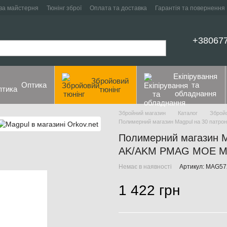
ва майстерня
Тюнінг зброї
Оплата та доставка
Гарантія та повернення
+38067
Екіпірування
Збройовий
Оптика
та
тюнінг
обладнання
Збройний магазин
Каталог
Збройо
Полимерний магазин Magpul на 30 патр
Полимерний магазин M
AK/AKM PMAG MOE MAG
Немає в наявності
Артикул: MAG57
1 422 грн