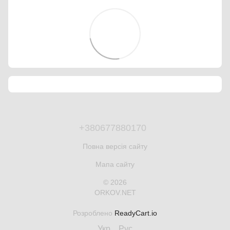
+380677880170
Повна версія сайту
Мапа сайту
© 2026
ORKOV.NET
Розроблено
ReadyCart.io
Укр
Рус