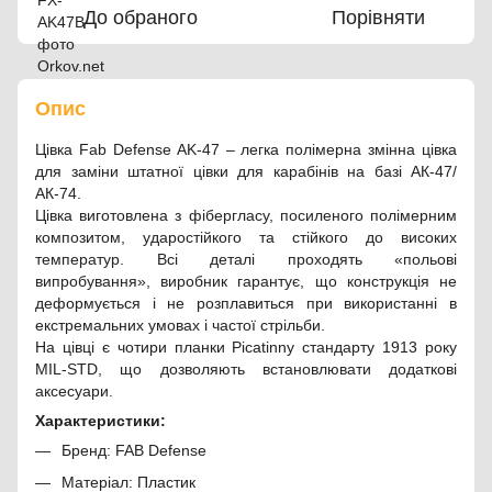
До обраного
Порівняти
Опис
Цівка Fab Defense AK-47 – легка полімерна змінна цівка
для заміни штатної цівки для карабінів на базі АК-47/
АК-74.
Цівка виготовлена ​​з фібергласу, посиленого полімерним
композитом, ударостійкого та стійкого до високих
температур. Всі деталі проходять «польові
випробування», виробник гарантує, що конструкція не
деформується і не розплавиться при використанні в
екстремальних умовах і частої стрільби.
На цівці є чотири планки Picatinny стандарту 1913 року
MIL-STD, що дозволяють встановлювати додаткові
аксесуари.
Характеристики:
Бренд: FAB Defense
Матеріал: Пластик