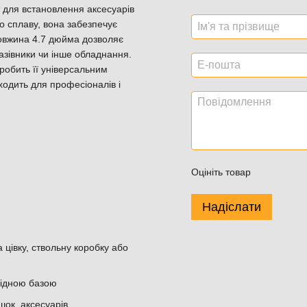
для встановлення аксесуарів
о сплаву, вона забезпечує
 Довжина 4.7 дюйма дозволяє
казівники чи інше обладнання.
робить її універсальним
ходить для професіоналів і
Оцініть товар
Надіслати
цівку, ствольну коробку або
овідною базою
шок, аксесуарів