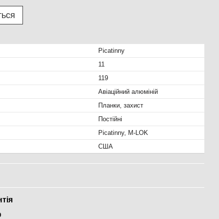
ться
Picatinny
11
119
Авіаційний алюміній
Планки, захист
Постійні
Picatinny, M-LOK
США
нтія
р