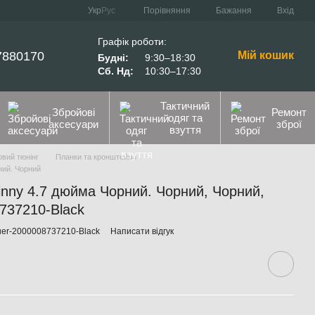
Порівняння
Укр
Рус
Бажання
Вхід
Графік роботи:
7880170
Мій кошик
Будні:
9:30–18:30
Сб. Нд:
10:30–17:30
Тактичний
Збройові
Ремонт
одяг та
аксесуари
зброї
взуття
вий тюнінг
Планки та кронштейни
ний. Чорний
tinny 4.7 дюйма Чорний. Чорний, Чорний,
8737210-Black
uer-2000008737210-Black
Написати відгук