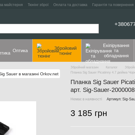
ва майстерня
Тюнінг зброї
Оплата та доставка
Гарантія та повернення
+38067
Екіпірування
Збройовий
Оптика
та
тюнінг
обладнання
Збройний магазин
Каталог
Збройо
Планка Sig Sauer Picatinny 4.7 дюйма Чор
Планка Sig Sauer Pica
арт. Sig-Sauer-200000
Немає в наявності
Артикул: Sig-Sa
3 185 грн