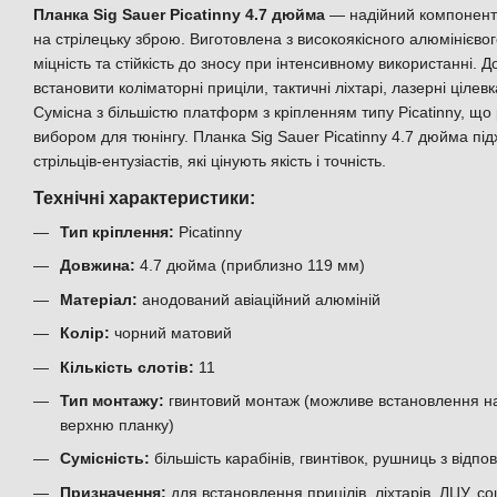
Планка Sig Sauer Picatinny 4.7 дюйма
— надійний компонент 
на стрілецьку зброю. Виготовлена з високоякісного алюмінієвог
міцність та стійкість до зносу при інтенсивному використанні.
встановити коліматорні приціли, тактичні ліхтарі, лазерні цілев
Сумісна з більшістю платформ з кріпленням типу Picatinny, що 
вибором для тюнінгу. Планка Sig Sauer Picatinny 4.7 дюйма під
стрільців-ентузіастів, які цінують якість і точність.
Технічні характеристики:
Тип кріплення:
Picatinny
Довжина:
4.7 дюйма (приблизно 119 мм)
Матеріал:
анодований авіаційний алюміній
Колір:
чорний матовий
Кількість слотів:
11
Тип монтажу:
гвинтовий монтаж (можливе встановлення на 
верхню планку)
Сумісність:
більшість карабінів, гвинтівок, рушниць з відп
Призначення:
для встановлення прицілів, ліхтарів, ЛЦУ, со