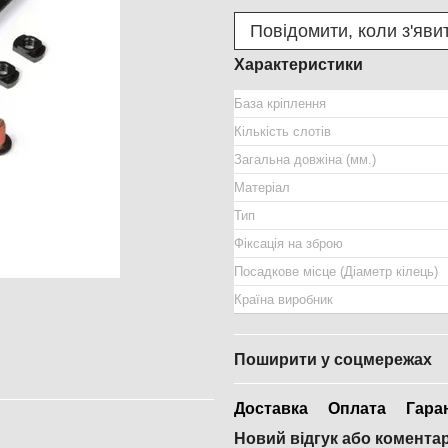
Повідомити, коли з'яви
Характеристики
База кріплення
Кількість слотів
Загальна довжіна (мм.)
Матеріал
Тип
Фіксація на зброю
Посадкове місце (Діаметр кілець)
Країна виробник
Поширити у соцмережах
Доставка
Оплата
Гара
Новий відгук або комента