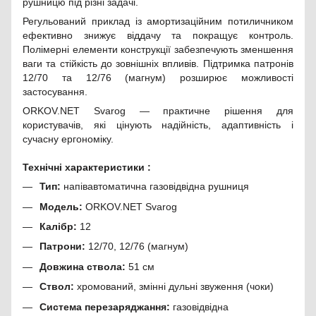
рушницю під різні задачі.
Регульований приклад із амортизаційним потиличником
ефективно знижує віддачу та покращує контроль.
Полімерні елементи конструкції забезпечують зменшення
ваги та стійкість до зовнішніх впливів. Підтримка патронів
12/70 та 12/76 (магнум) розширює можливості
застосування.
ORKOV.NET Svarog — практичне рішення для
користувачів, які цінують надійність, адаптивність і
сучасну ергономіку.
Технічні характеристики :
Тип:
напівавтоматична газовідвідна рушниця
Модель:
ORKOV.NET Svarog
Калібр:
12
Патрони:
12/70, 12/76 (магнум)
Довжина ствола:
51 см
Ствол:
хромований, змінні дульні звуження (чоки)
Система перезаряджання:
газовідвідна