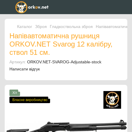
Каталог
Зброя
Гладкоствольна зброя
Напівавтоматична 
Напівавтоматична рушниця
ORKOV.NET Svarog 12 калібру,
ствол 51 см.
Артикул:
ORKOV.NET-SVAROG-Adjustable-stock
Написати відгук
Хіт
Власне виробництво