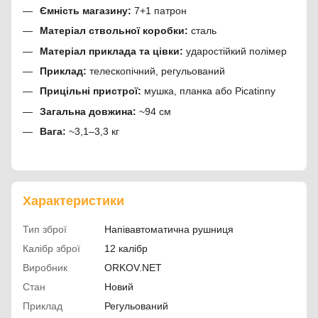
Ємність магазину:
7+1 патрон
Матеріал ствольної коробки:
сталь
Матеріал приклада та цівки:
ударостійкий полімер
Приклад:
телескопічний, регульований
Прицільні пристрої:
мушка, планка або Picatinny
Загальна довжина:
~94 см
Вага:
~3,1–3,3 кг
Характеристики
Тип зброї
Напівавтоматична рушниця
Калібр зброї
12 калібр
Виробник
ORKOV.NET
Стан
Новий
Приклад
Регульований