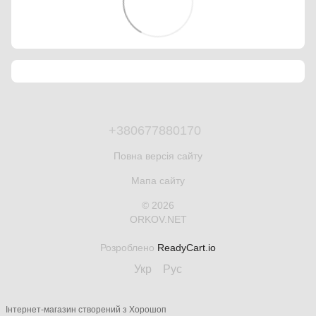
+380677880170
Повна версія сайту
Мапа сайту
© 2026
ORKOV.NET
Розроблено
ReadyCart.io
Укр
Рус
Інтернет-магазин створений з Хорошоп