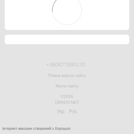
+380677880170
Повна версія сайту
Мапа сайту
©2026
ORKOV.NET
Укр
Рус
Інтернет-магазин створений з Хорошоп