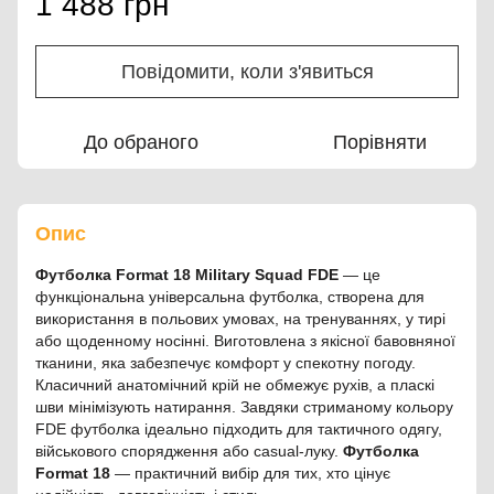
1 488 грн
Повідомити, коли з'явиться
До обраного
Порівняти
Опис
Футболка Format 18 Military Squad FDE
— це
функціональна універсальна футболка, створена для
використання в польових умовах, на тренуваннях, у тирі
або щоденному носінні. Виготовлена з якісної бавовняної
тканини, яка забезпечує комфорт у спекотну погоду.
Класичний анатомічний крій не обмежує рухів, а пласкі
шви мінімізують натирання. Завдяки стриманому кольору
FDE футболка ідеально підходить для тактичного одягу,
військового спорядження або casual-луку.
Футболка
Format 18
— практичний вибір для тих, хто цінує