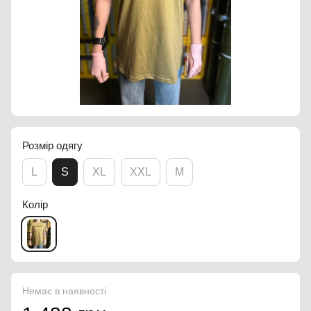
Розмір одягу
L
S
XL
XXL
M
Колір
Немає в наявності